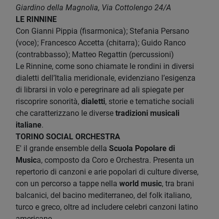
Giardino della Magnolia, Via Cottolengo 24/A
LE RINNINE
Con Gianni Pippia (fisarmonica); Stefania Persano
(voce); Francesco Accetta (chitarra); Guido Ranco
(contrabbasso); Matteo Regattin (percussioni)
Le Rinnine, come sono chiamate le rondini in diversi
dialetti dell’Italia meridionale, evidenziano l’esigenza
di librarsi in volo e peregrinare ad ali spiegate per
riscoprire sonorità,
dialetti
, storie e tematiche sociali
che caratterizzano le diverse
tradizioni musicali
italiane
.
TORINO SOCIAL ORCHESTRA
E' il grande ensemble della
Scuola Popolare di
Music
a, composto da Coro e Orchestra. Presenta un
repertorio di canzoni e arie popolari di culture diverse,
con un percorso a tappe nella
world music
, tra brani
balcanici, del bacino mediterraneo, del folk italiano,
turco e greco, oltre ad includere celebri canzoni latino
americane.