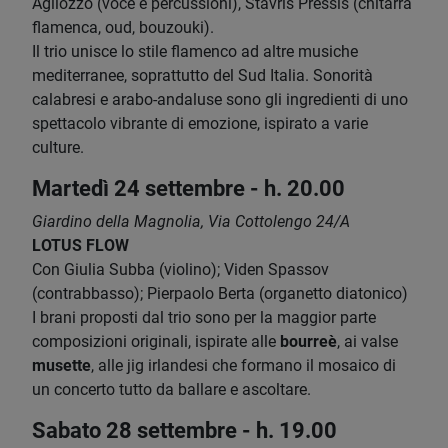
Agliozzo (voce e percussioni), Stavris Pressis (chitarra
flamenca, oud, bouzouki).
Il trio unisce lo stile flamenco ad altre musiche
mediterranee, soprattutto del Sud Italia. Sonorità
calabresi e arabo-andaluse sono gli ingredienti di uno
spettacolo vibrante di emozione, ispirato a varie
culture.
Martedì 24 settembre - h. 20.00
Giardino della Magnolia, Via Cottolengo 24/A
LOTUS FLOW
Con Giulia Subba (violino); Viden Spassov
(contrabbasso); Pierpaolo Berta (organetto diatonico)
I brani proposti dal trio sono per la maggior parte
composizioni originali, ispirate alle
bourreè
, ai valse
musette
, alle jig irlandesi che formano il mosaico di
un concerto tutto da ballare e ascoltare.
Sabato 28 settembre - h. 19.00