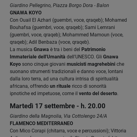
Giardino Pellegrino, Piazza Borgo Dora - Balon
GNAWA KOYO
Con Ouail El Azhari (guembri, voce, qraqeb); Mohamed
Bouhafsa (guembri, voce, qraqeb); Sami Lemrani
(guembri, voce, qraqeb); Mohammed Mamoun (voce,
qraqeb); Adil Benbaza (voce, qraqeb).
La musica
Gnawa
è tra i beni del
Patrimonio
Immateriale dell'Umanità
dell'UNESCO. Gli
Gnawa
Koyo
sono cinque giovani
musicisti magrehebini
che
suonano strumenti tradizionali e danno voce, lontani
dalla loro terra, ad una cultura intrisa di spiritualità
africana, offrendo
un rituale
ricco di sonorità
ipnotiche ed impetuose, come il
vento del deserto
.
Martedì 17 settembre - h. 20.00
Giardino della Magnolia, Via Cottolengo 24/A
FLAMENCO MEDITERRANEO
Con Mico Corapi (chitarra, voce e percussioni); Vittoria