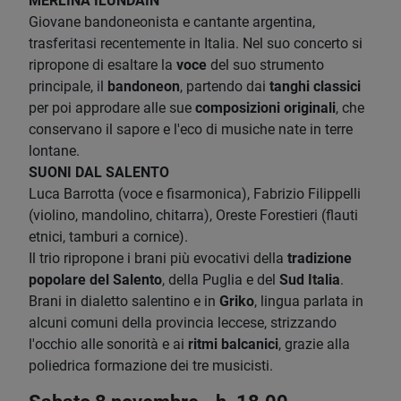
MERLINA ILUNDAIN
Giovane bandoneonista e cantante argentina,
trasferitasi recentemente in Italia. Nel suo concerto si
ripropone di esaltare la
voce
del suo strumento
principale, il
bandoneon
, partendo dai
tanghi classici
per poi approdare alle sue
composizioni originali
, che
conservano il sapore e l'eco di musiche nate in terre
lontane.
SUONI DAL SALENTO
Luca Barrotta (voce e fisarmonica), Fabrizio Filippelli
(violino, mandolino, chitarra), Oreste Forestieri (flauti
etnici, tamburi a cornice).
Il trio ripropone i brani più evocativi della
tradizione
popolare del Salento
, della Puglia e del
Sud Italia
.
Brani in dialetto salentino e in
Griko
, lingua parlata in
alcuni comuni della provincia leccese, strizzando
l'occhio alle sonorità e ai
ritmi balcanici
, grazie alla
poliedrica formazione dei tre musicisti.