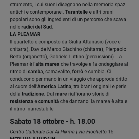
strumento, i cui suoni disegnano nella memoria spazi
antichi e contemporanei.
Tarantelle
e altri brani
popolari sono gli ingredienti di un percorso che scava
nelle
radici del Sud
.
LA PLEAMAR
Il quartetto è composto da Giulia Attanasio (voce e
chitarra), Davide Marco Giachino (chitarra), Pierpaolo
Berta (organetto), Gabriele Luttino (percussioni). La
Pleamar è l'
alta marea
che travolge e fa ondeggiare al
ritmo di
samba
, carnavalito,
forrò
e cumbia. Ci
conducono per mano in un viaggio che approda dritto
al cuore dell’
America Latina
, tra brani originali e perle
della
tradizione
. Dal
mare
riaffiorano storie di
resistenza
e
comunità
che danzano: la marea è alta e
il ritmo inarrestabile.
Sabato 18 ottobre - h. 18.00
Centro Culturale Dar Al Hikma | via Fiochetto 15