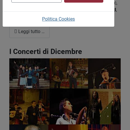
Band
,
Musafir
Gitani del Rajasthan, Boban Markovic,
B’net Houariyat
, Sivan Perwer,
Warsaw Village Band
,
Tony Esposito
, Baba Zula, Lura,
The Shin
.
Politica Cookies
Leggi tutto …
I Concerti di Dicembre